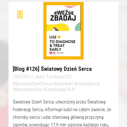
[Blog #126] Światowy Dzień Serca
2020-09-21, autor: Fundacja OZZ
#ŚwiatowyDzieńSerca #UseHeart #UżywajSerca
#WorldHeartDay #ZapobiegajChUK
Światowy Dzień Serca, utworzony przez Światową
Federację Serca, informuje ludzi na całym świecie, że
choroby serca i udar stanowią główną przyczyną
zgonów, powodując 17,9 mln zgonów każdego roku,