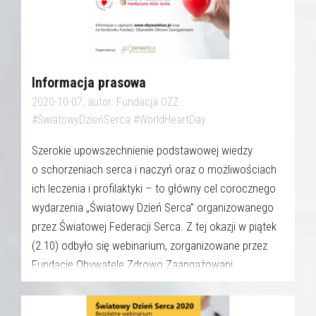
Informacja prasowa
2020-10-07, autor: Fundacja OZZ
#ŚwiatowyDzieńSerca #WorldHeartDay
Szerokie upowszechnienie podstawowej wiedzy
o schorzeniach serca i naczyń oraz o możliwościach
ich leczenia i profilaktyki – to główny cel corocznego
wydarzenia „Światowy Dzień Serca” organizowanego
przez Światowej Federacji Serca. Z tej okazji w piątek
(2.10) odbyło się webinarium, zorganizowane przez
Fundację Obywatele Zdrowo Zaangażowani.