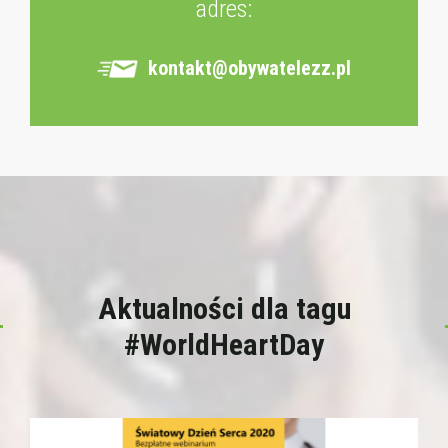
adres:
kontakt@obywatelezz.pl
Aktualności dla tagu
#WorldHeartDay