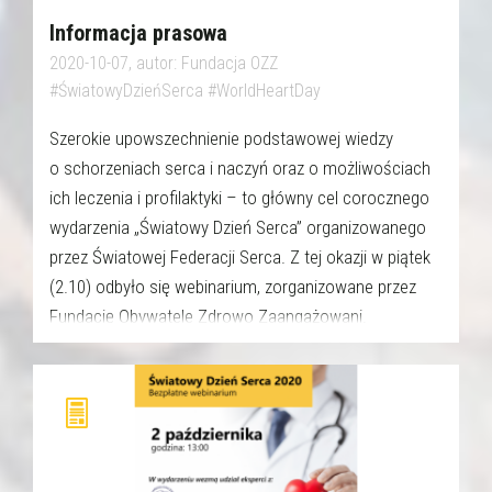
Informacja prasowa
2020-10-07, autor: Fundacja OZZ
#ŚwiatowyDzieńSerca #WorldHeartDay
Szerokie upowszechnienie podstawowej wiedzy
o schorzeniach serca i naczyń oraz o możliwościach
ich leczenia i profilaktyki – to główny cel corocznego
wydarzenia „Światowy Dzień Serca” organizowanego
przez Światowej Federacji Serca. Z tej okazji w piątek
(2.10) odbyło się webinarium, zorganizowane przez
Fundację Obywatele Zdrowo Zaangażowani.