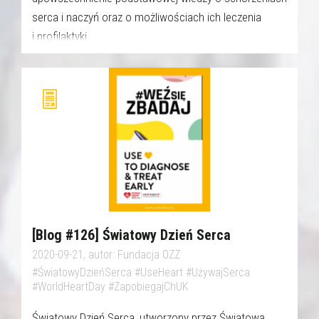
serca i naczyń oraz o możliwościach ich leczenia
i profilaktyki.
[Blog #126] Światowy Dzień Serca
2020-09-21, autor: Fundacja OZZ
#ŚwiatowyDzieńSerca #UseHeart #UżywajSerca
#WorldHeartDay #ZapobiegajChUK
Światowy Dzień Serca, utworzony przez Światową