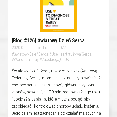
[Blog #126] Światowy Dzień Serca
2020-09-21, autor: Fundacja OZZ
#ŚwiatowyDzieńSerca #UseHeart #UżywajSerca
#WorldHeartDay #ZapobiegajChUK
Światowy Dzień Serca, utworzony przez Światową
Federację Serca, informuje ludzi na całym świecie, że
choroby serca i udar stanowią główną przyczyną
zgonów, powodując 17,9 mln zgonów każdego roku,
i podkreśla działania, które można podjąć, aby
zapobiegać i kontrolować choroby układu krążenia.
Jego celem jest zachęcanie do działań mających na