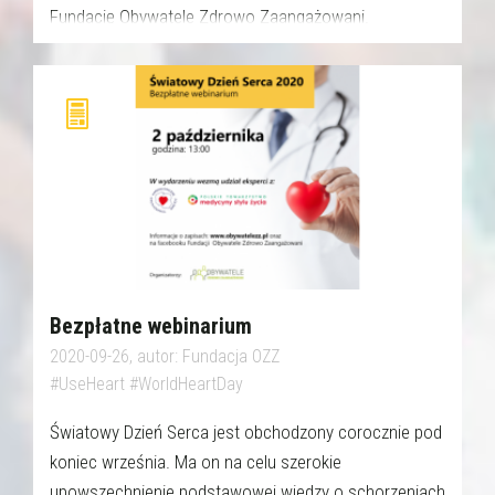
Fundację Obywatele Zdrowo Zaangażowani.
Bezpłatne webinarium
2020-09-26, autor: Fundacja OZZ
#UseHeart #WorldHeartDay
Światowy Dzień Serca jest obchodzony corocznie pod
koniec września. Ma on na celu szerokie
upowszechnienie podstawowej wiedzy o schorzeniach