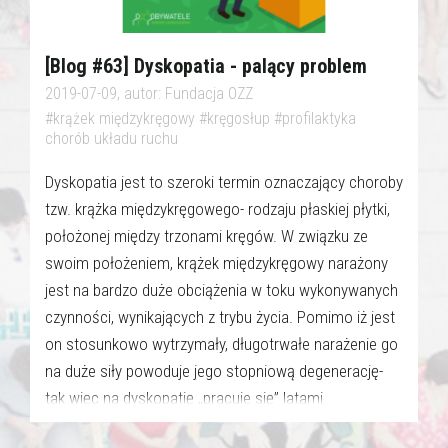
[Blog #63] Dyskopatia - palący problem
2019-07-09, autor: Fundacja OZZ
#krążek międzykręgowy #kręgosłup #profilaktyka
chorób układu ruchu
Dyskopatia jest to szeroki termin oznaczający choroby
tzw. krążka międzykręgowego- rodzaju płaskiej płytki,
położonej między trzonami kręgów. W związku ze
swoim położeniem, krążek międzykręgowy narażony
jest na bardzo duże obciążenia w toku wykonywanych
czynności, wynikających z trybu życia. Pomimo iż jest
on stosunkowo wytrzymały, długotrwałe narażenie go
na duże siły powoduje jego stopniową degenerację-
tak więc na dyskopatię „pracuje się” latami.