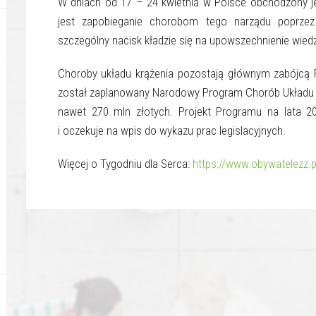
W dniach od 17 – 24 kwietnia w Polsce obchodzony
jest zapobieganie chorobom tego narządu poprzez
szczególny nacisk kładzie się na upowszechnienie wiedz
Choroby układu krążenia pozostają głównym zabójcą 
został zaplanowany Narodowy Program Chorób Układu K
nawet 270 mln złotych. Projekt Programu na lata 20
i oczekuje na wpis do wykazu prac legislacyjnych.
Więcej o Tygodniu dla Serca:
https://www.obywatelezz.p