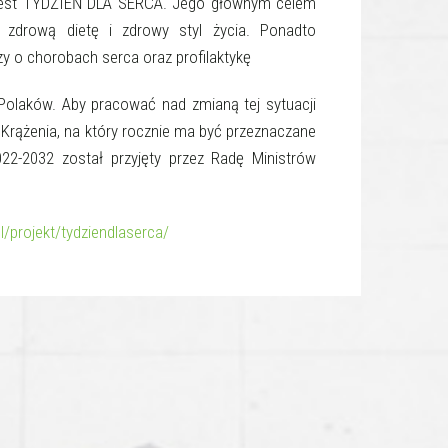
 jest TYDZIEŃ DLA SERCA. Jego głównym celem
 zdrową dietę i zdrowy styl życia. Ponadto
y o chorobach serca oraz profilaktykę
Polaków. Aby pracować nad zmianą tej sytuacji
rążenia, na który rocznie ma być przeznaczane
22-2032 został przyjęty przez Radę Ministrów
l/projekt/tydziendlaserca/