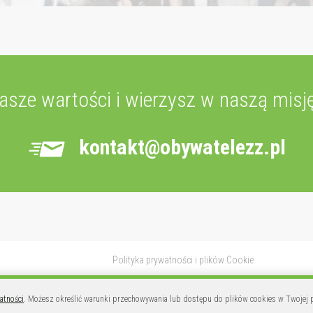
nasze wartości i wierzysz w naszą misję
kontakt@obywatelezz.pl
Polityka prywatności i plików Cookie
atności
. Możesz określić warunki przechowywania lub dostępu do plików cookies w Twojej p