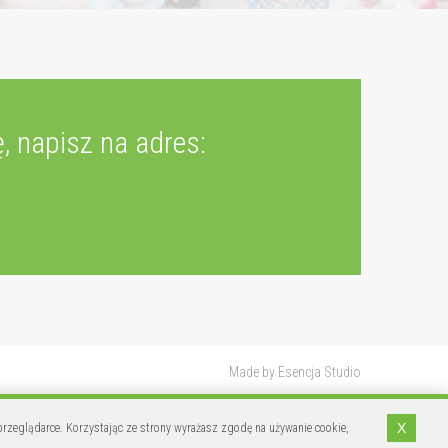
, napisz na adres:
Made by
Esencja Studio
X
rzeglądarce. Korzystając ze strony wyrażasz zgodę na używanie cookie,