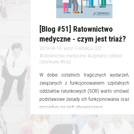
[Blog #51] Ratownictwo
medyczne - czym jest triaż?
2019-04-19, autor: Fundacja OZZ
#ratownictwo medyczne #szpitalny oddział
ratunkowy #triaż
W dobie ostatnich tragicznych wydarzeń,
związanych z funkcjonowaniem szpitalnych
oddziałów ratunkowych (SOR) warto omówić
podstawowe zasady ich funkcjonowania oraz
procedury na nich obowiązujące.