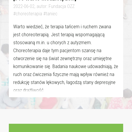
2022-06-02, autor: Fundacja OZZ
#choreoterapia #taniec
Warto wiedzieć, że terapia tańcem i ruchem zwana
jest choreoterapią. Jest terapią wspomagającą
stosowaną m.in. u chorych z autyzmem.
Choreoterapia daje tym pacjentom szansę na
otworzenie się na świat zewnętrzny oraz umiejętne
komunikowanie się. Badania naukowe udowadniają, że
ruch oraz ćwiczenia fizyczne mają wpływ również na
redukcję stanów lękowych, łagodzą stany depresyjne
oraz drażliwość.