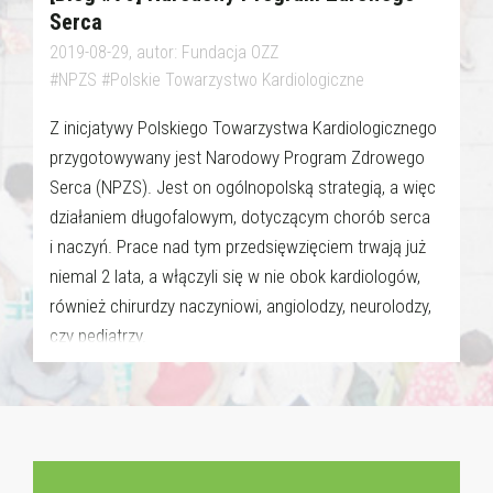
Serca
2019-08-29, autor: Fundacja OZZ
#NPZS #Polskie Towarzystwo Kardiologiczne
Z inicjatywy Polskiego Towarzystwa Kardiologicznego
przygotowywany jest Narodowy Program Zdrowego
Serca (NPZS). Jest on ogólnopolską strategią, a więc
działaniem długofalowym, dotyczącym chorób serca
i naczyń. Prace nad tym przedsięwzięciem trwają już
niemal 2 lata, a włączyli się w nie obok kardiologów,
również chirurdzy naczyniowi, angiolodzy, neurolodzy,
czy pediatrzy.