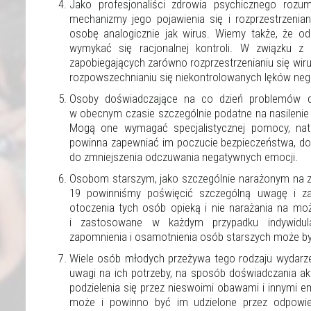
Jako profesjonaliści zdrowia psychicznego rozu
mechanizmy jego pojawienia się i rozprzestrzenia
osobę analogicznie jak wirus. Wiemy także, że o
wymykać się racjonalnej kontroli. W związku z 
zapobiegających zarówno rozprzestrzenianiu się wiru
rozpowszechnianiu się niekontrolowanych lęków neg
Osoby doświadczające na co dzień problemów d
w obecnym czasie szczególnie podatne na nasilenie
Mogą one wymagać specjalistycznej pomocy, na
powinna zapewniać im poczucie bezpieczeństwa, do
do zmniejszenia odczuwania negatywnych emocji.
Osobom starszym, jako szczególnie narażonym na z
19 powinniśmy poświęcić szczególną uwagę i z
otoczenia tych osób opieką i nie narażania na mo
i zastosowane w każdym przypadku indywidulan
zapomnienia i osamotnienia osób starszych może by
Wiele osób młodych przeżywa tego rodzaju wydarze
uwagi na ich potrzeby, na sposób doświadczania ak
podzielenia się przez nieswoimi obawami i innymi
może i powinno być im udzielone przez odpowied