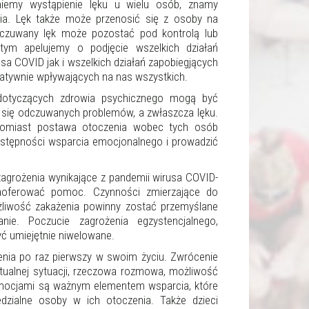
miemy wystąpienie lęku u wielu osób, znamy
nia. Lęk także może przenosić się z osoby na
dczuwany lęk może pozostać pod kontrolą lub
tym apelujemy o podjęcie wszelkich działań
sa COVID jak i wszelkich działań zapobiegjących
atywnie wpływających na nas wszystkich.
otyczących zdrowia psychicznego mogą być
 się odczuwanych problemów, a zwłaszcza lęku.
tomiast postawa otoczenia wobec tych osób
stępności wsparcia emocjonalnego i prowadzić
agrożenia wynikające z pandemii wirusa COVID-
aoferować pomoc. Czynności zmierzające do
żliwość zakażenia powinny zostać przemyślane
ie. Poczucie zagrożenia egzystencjalnego,
ć umiejętnie niwelowane.
nia po raz pierwszy w swoim życiu. Zwrócenie
tualnej sytuacji, rzeczowa rozmowa, możliwość
 emocjami są ważnym elementem wsparcia, które
zialne osoby w ich otoczenia. Także dzieci