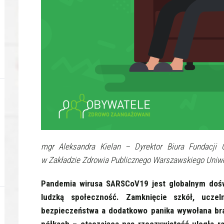
mgr Aleksandra Kielan – Dyrektor Biura Fundacji 
w Zakładzie Zdrowia Publicznego Warszawskiego Uniw
Pandemia wirusa SARSCoV19 jest globalnym doś
ludzką społeczność. Zamknięcie szkół, ucze
bezpieczeństwa a dodatkowo panika wywołana br