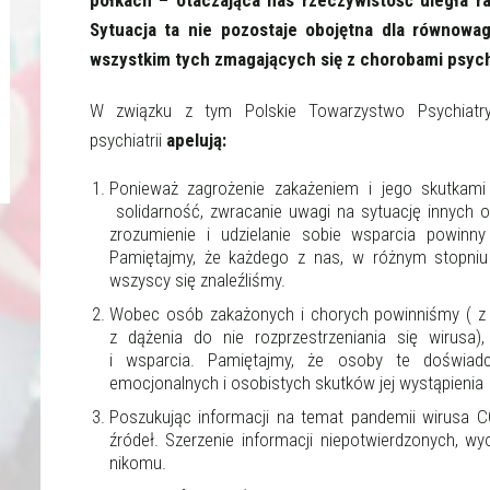
półkach – otaczająca nas rzeczywistość uległa ra
Sytuacja ta nie pozostaje obojętna dla równowa
wszystkim tych zmagających się z chorobami psyc
W związku z tym Polskie Towarzystwo Psychiatry
psychiatrii
apelują
:
Ponieważ zagrożenie zakażeniem i jego skutkam
solidarność, zwracanie uwagi na sytuację innych
zrozumienie i udzielanie sobie wsparcia powinn
Pamiętajmy, że każdego z nas, w różnym stopniu 
wszyscy się znaleźliśmy.
Wobec osób zakażonych i chorych powinniśmy ( z
z dążenia do nie rozprzestrzeniania się wirus
i wsparcia. Pamiętajmy, że osoby te doświadc
emocjonalnych i osobistych skutków jej wystąpienia
Poszukując informacji na temat pandemii wirusa 
źródeł. Szerzenie informacji niepotwierdzonych, w
nikomu.