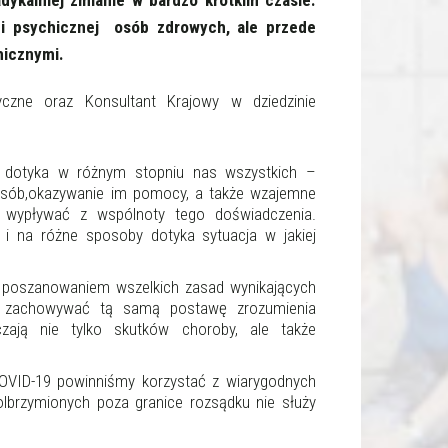
dykalniej zmianie w bardzo krótkim czasie.
gi psychicznej osób zdrowych, ale przede
hicznymi.
czne oraz Konsultant Krajowy w dziedzinie
i dotyka w różnym stopniu nas wszystkich –
 osób,okazywanie im pomocy, a także wzajemne
y wypływać z wspólnoty tego doświadczenia.
i na różne sposoby dotyka sytuacja w jakiej
 poszanowaniem wszelkich zasad wynikających
a), zachowywać tą samą postawę zrozumienia
zają nie tylko skutków choroby, ale także
COVID-19 powinniśmy korzystać z wiarygodnych
yolbrzymionych poza granice rozsądku nie służy