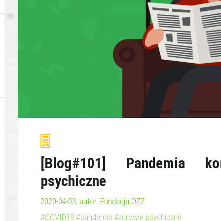
[Blog#101] Pandemia ko
psychiczne
2020-04-03, autor: Fundacja OZZ
#COVID19
#pandemia
#zdrowie psychiczne